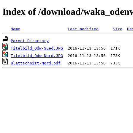
Index of /download/waka_oden
Name
Last modified
Size
De
Parent Directory
Titelbild_Odw-Sued.JPG
Titelbild_Odw-Nord.JPG
Blattschnitt-Nord.pdf